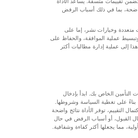
للتحقق من الصحة والامتثال لشروط السياسة، تقلل الأعباء اليدوية وتضمن تقييمات متسقة. يساعد الأداة 
في بناء الثقة والشفافية مع حاملي السياسات من خلال تقديم نتائج واضحة، بما في ذلك أسباب الرفض 
تندمج "Claim Decision" بسلاسة في سير العمل الحالي، وتدعم لغات متعددة وخيارات نشر، إما على 
السحابة أو في الموقع. يمكنها طلب معلومات إضافية عند الضرورة، وتبسيط عملية الموافقة، والحفاظ على 
سجلات دقيقة، والتعاون مع الأنظمة الأخرى لاستخراج البيانات. يؤدي هذا إلى عملية إدارة مطالبات أكثر 
لاستخدام "Claim Decision"، قم بدمج الأداة في نظام معالجة مطالبات التأمين الخاص بك. ابدأ بإدخال 
بيانات المطالبة الواردة إلى الأداة؛ ستقوم تلقائياً بتقييم صحة المطالبة بناءً على تغطية السياسة وشروطها. 
إذا كانت هناك أي معلومات مطلوبة مفقودة، ستطلبها الأداة. بمجرد اكتمال التقييم، توفر الأداة نتائج واضحة 
للقبول أو الرفض، بما في ذلك مبالغ التعويض والجداول الزمنية في حال القبول، أو أسباب الرفض في حال 
لية، مما يجعلها أكثر كفاءة وشفافية.