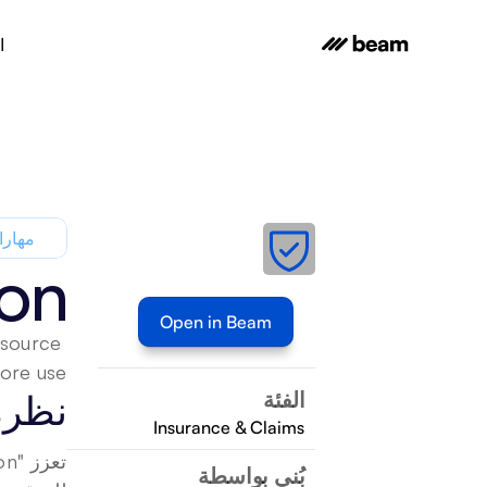
ا
مهارا
ion
Open in Beam
source 
ore use.
الفئة
نظرة
Insurance & Claims
بُني بواسطة