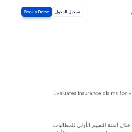
تسجيل الدخول
Book a Demo
Evaluates insurance claims for v
تعزز "Claim Decision" من كفاءة ودقة معالجة مطالبات التأمين. من خلال أتمتة التقييم الأولي للمطالبات 