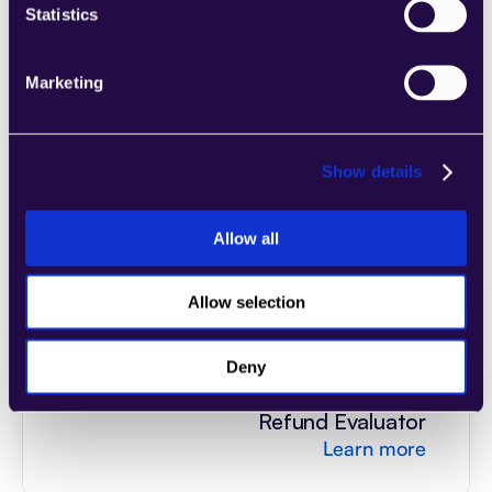
Statistics
إنشاء ملصق الشحن
Learn more
Marketing
Show details
General Customer Support
Allow all
Learn more
Allow selection
Deny
Refund Evaluator
Learn more