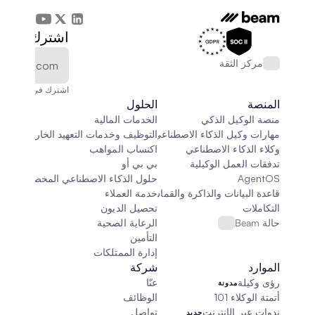
اشترك في الن
مركز الثقة
اشترك في النشرة الإخ
المنصة
الحلول
منصة الوكيل الذكي
الخدمات المالية
مهارات وكيل الذكاء الاصطناعي
التوظيف وخدمات التعهيد الخارجي
وكلاء الذكاء الاصطناعي
اكتساب المواهب
تدفقات العمل الوكيلية
بي بي أو
AgentOS
حلول الذكاء الاصطناعي المخصصة
قاعدة البيانات والذاكرة والقماش
خدمة العملاء
التكاملات
تحصيل الديون
حالة Beam
الرعاية الصحية
التأمين
إدارة الممتلكات
الموارد
شركة
رؤى وكيلة
عنّا
مدونة
أتمتة الوكلاء 101
الوظائف
ندوات عبر الإنترنت
تواصل
جديد