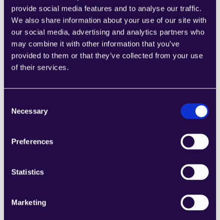
أدوات جديدة للمحترفين: العمليات وسلسلة التوريد، 
provide social media features and to analyse our traffic.
القانونية، وخدمة العملاء.
We also share information about your use of our site with
استمتع بتجربة Beam بسلاسة على أي جهاز مع مجموعة 
our social media, advertising and analytics partners who
من إصلاحات الاستجابة.
may combine it with other information that you’ve
كانت عناوين URL تسبب مشاكل في توجيه المساحات، 
provided to them or that they’ve collected from your use
وقد أصلحناها لتحسين التجربة.
of their services.
Consent
Necessary
Selection
اشترك في الن
Preferences
مركز الثقة
Statistics
اشترك في النشرة الإخ
المنصة
الحلول
منصة الوكيل الذكي
الخدمات المالية
Marketing
مهارات وكيل الذكاء الاصطناعي
التوظيف وخدمات التعهيد الخارجي
وكلاء الذكاء الاصطناعي
اكتساب المواهب