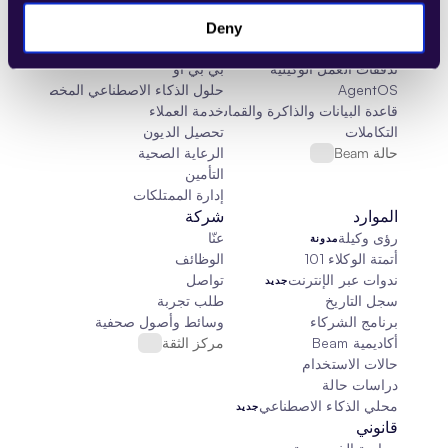
منصة الوكيل الذكي
الخدمات المالية
مهارات وكيل الذكاء الاصطناعي
التوظيف وخدمات التعهيد الخارجي
Deny
وكلاء الذكاء الاصطناعي
اكتساب المواهب
تدفقات العمل الوكيلية
بي بي أو
AgentOS
حلول الذكاء الاصطناعي المخصصة
قاعدة البيانات والذاكرة والقماش
خدمة العملاء
التكاملات
تحصيل الديون
حالة Beam
الرعاية الصحية
التأمين
إدارة الممتلكات
الموارد
شركة
رؤى وكيلة
عنّا
مدونة
أتمتة الوكلاء 101
الوظائف
ندوات عبر الإنترنت
تواصل
جديد
سجل التاريخ
طلب تجربة
برنامج الشركاء
وسائط وأصول صحفية
أكاديمية Beam
مركز الثقة
حالات الاستخدام
دراسات حالة
محلي الذكاء الاصطناعي
جديد
قانوني