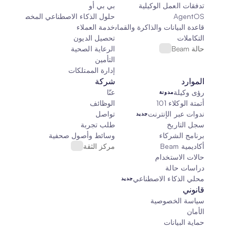
تدفقات العمل الوكيلية
بي بي أو
AgentOS
حلول الذكاء الاصطناعي المخصصة
قاعدة البيانات والذاكرة والقماش
خدمة العملاء
التكاملات
تحصيل الديون
حالة Beam
الرعاية الصحية
التأمين
إدارة الممتلكات
الموارد
شركة
رؤى وكيلة
عنّا
مدونة
أتمتة الوكلاء 101
الوظائف
ندوات عبر الإنترنت
تواصل
جديد
سجل التاريخ
طلب تجربة
برنامج الشركاء
وسائط وأصول صحفية
أكاديمية Beam
مركز الثقة
حالات الاستخدام
دراسات حالة
محلي الذكاء الاصطناعي
جديد
قانوني
سياسة الخصوصية
الأمان
حماية البيانات