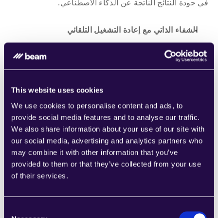
في جودة النتائج الناتجة عن الذكاء الاصطناعي.
الشفاء الذاتي مع إعادة التشغيل التلقائي
قم بتمكين إعادة التشغيل التلقائي عندما تفشل التقييمات. 
عندما لا تلبي خرج أداة المطابقة المعايير المحددة الخاصة بك، 
يمكن للنظام أن يعاود المحاولة تلقائيًا مع تحسين الإرشادات، 
مما يساعد في استرداد التدفقات من الفشل دون تدخل يدوي. 
This website uses cookies
هذه الإمكانية الشفائية الذاتية تحافظ على سلاسة سير العمل 
الخاص بك مع الحفاظ على جودة المخرجات.
We use cookies to personalise content and ads, to
provide social media features and to analyse our traffic.
We also share information about your use of our site with
إدارة التكاملات المبسطة
our social media, advertising and analytics partners who
may combine it with other information that you’ve
لقد أعدنا تصميم تجربة التكامل لجعل إدارة الاتصال والأدوات 
provided to them or that they’ve collected from your use
أسرع وأكثر بديهية خلال عملية بناء التدفقات الخاصة بك.
of their services.
إدارة الاتصالات من الشريط الجانبي
Consent
قم بالاتصال وإدارة حسابات تكاملك مباشرةً من الشريط 