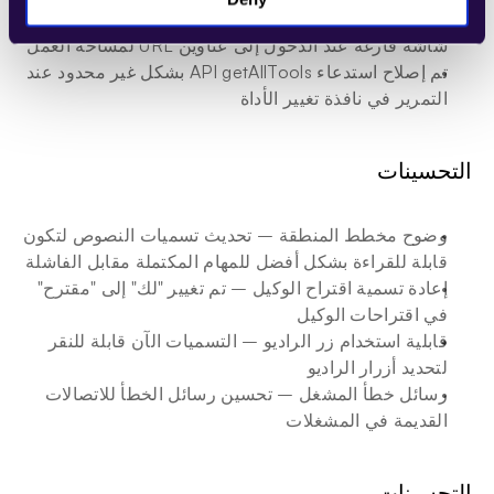
يرى غير الأعضاء الآن صفحة "طلب الوصول" بدلاً من 
شاشة فارغة عند الدخول إلى عناوين URL لمساحة العمل
تم إصلاح استدعاء API getAllTools بشكل غير محدود عند 
التمرير في نافذة تغيير الأداة
التحسينات
وضوح مخطط المنطقة – تحديث تسميات النصوص لتكون 
قابلة للقراءة بشكل أفضل للمهام المكتملة مقابل الفاشلة
إعادة تسمية اقتراح الوكيل – تم تغيير "لك" إلى "مقترح" 
في اقتراحات الوكيل
قابلية استخدام زر الراديو – التسميات الآن قابلة للنقر 
لتحديد أزرار الراديو
رسائل خطأ المشغل – تحسين رسائل الخطأ للاتصالات 
القديمة في المشغلات
التحسينات