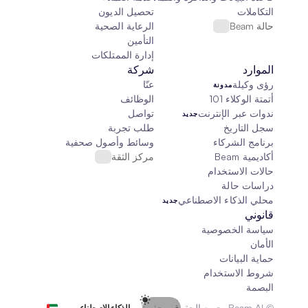
التكاملات
تحصيل الديون
حالة Beam
الرعاية الصحية
التأمين
إدارة الممتلكات
الموارد
شركة
رؤى وكيلة
عنّا
مدونة
أتمتة الوكلاء 101
الوظائف
ندوات عبر الإنترنت
تواصل
جديد
سجل التاريخ
طلب تجربة
برنامج الشركاء
وسائط وأصول صحفية
أكاديمية Beam
مركز الثقة
حالات الاستخدام
دراسات حالة
محلي الذكاء الاصطناعي
جديد
قانوني
سياسة الخصوصية
الأمان
حماية البيانات
شروط الاستخدام
البصمة
Select Language
© Beam AI. جميع الحقوق محفوظة 2026
الذكاء الاصطناعي