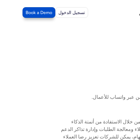
تسجيل الدخول
Book a Demo
يتيح تكامل WhatsApp Business مع Beam AI للشركات تحسين سير عمل اتصالاتها من خلال الاستفادة من أتمتة الذكاء 
الاصطناعي. يتمكن الوكيل المخصص لـ WhatsApp من التعامل مع استفسارات العملاء ومعالجة الطلبات وإدارة تذاكر الدعم 
مباشرة عبر WhatsApp، مما يضمن استجابات فورية وفعالة. من خلال أتمتة هذه المهام، يمكن للشركات تعزيز رضا العملاء 