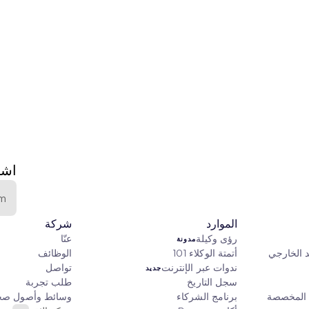
اشت
الموارد
شركة
رؤى وكيلة
عنّا
مدونة
د الخارجي
أتمتة الوكلاء 101
الوظائف
ندوات عبر الإنترنت
تواصل
جديد
سجل التاريخ
طلب تجربة
ي المخصصة
برنامج الشركاء
وسائط وأصول صح