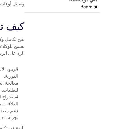
وتقليل أوقات ا
Beam.ai
كيف ت
الرد على الر
الردود الآل
الفورية.
معالجة ال
للطلبات.
استخراج ال
العلاقات م
دعم متعدد
تجربة العمل