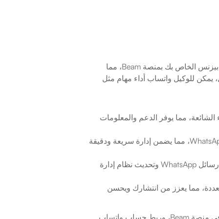
يتيح تكامل وكيل الذكاء الاصطناعي لـ WhatsApp مع Beam AI ربط حساب واتساب بيزنس الخاص بك بمنصة Beam، مما 
يسمح للوكلاء الذكاء الاصطناعي بالتفاعل مع العملاء عبر WhatsApp. بمجرد الاتصال، يمكن للوكيل واتساب أداء مهام مثل 
 يمكن للوكلاء الذكاء الاصطناعي الرد تلقائيًا على استفسارات العملاء الشائعة، مما يوفر الدعم والمعلومات 
 يعالج الوكيل المخصص لـ WhatsApp الطلبات المستلمة عبر WhatsApp، مما يضمن إدارة سريعة ودقيقة 
 يمكن للوكلاء الذكاء الاصطناعي استخراج البيانات الملائمة من رسائل WhatsApp وتحديث نظام إدارة 
 يمكن للوكلاء الذكاء الاصطناعي التواصل مع العملاء بلغات متعددة، مما يعزز من انتشارك ويحسن 
البدء في تكامل WhatsApp Business على Beam AI سلس. ببساطة، قم بالتسجيل في منصة Beam، وربط حساب واتساب 