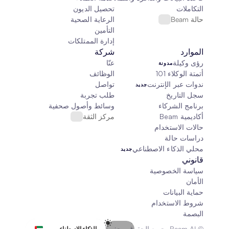
التكاملات
تحصيل الديون
حالة Beam
الرعاية الصحية
التأمين
إدارة الممتلكات
الموارد
شركة
رؤى وكيلة
عنّا
مدونة
أتمتة الوكلاء 101
الوظائف
ندوات عبر الإنترنت
تواصل
جديد
سجل التاريخ
طلب تجربة
برنامج الشركاء
وسائط وأصول صحفية
أكاديمية Beam
مركز الثقة
حالات الاستخدام
دراسات حالة
محلي الذكاء الاصطناعي
جديد
قانوني
سياسة الخصوصية
الأمان
حماية البيانات
شروط الاستخدام
البصمة
Select Language
© Beam AI. جميع الحقوق محفوظة 2026
الذكاء الاصطناعي