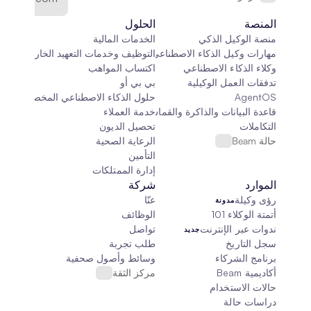
المنصة
الحلول
منصة الوكيل الذكي
الخدمات المالية
مهارات وكيل الذكاء الاصطناعي
التوظيف وخدمات التعهيد الخارجي
وكلاء الذكاء الاصطناعي
اكتساب المواهب
تدفقات العمل الوكيلية
بي بي أو
AgentOS
حلول الذكاء الاصطناعي المخصصة
قاعدة البيانات والذاكرة والقماش
خدمة العملاء
التكاملات
تحصيل الديون
حالة Beam
الرعاية الصحية
التأمين
إدارة الممتلكات
الموارد
شركة
رؤى وكيلة
عنّا
مدونة
أتمتة الوكلاء 101
الوظائف
ندوات عبر الإنترنت
تواصل
جديد
سجل التاريخ
طلب تجربة
برنامج الشركاء
وسائط وأصول صحفية
أكاديمية Beam
مركز الثقة
حالات الاستخدام
دراسات حالة