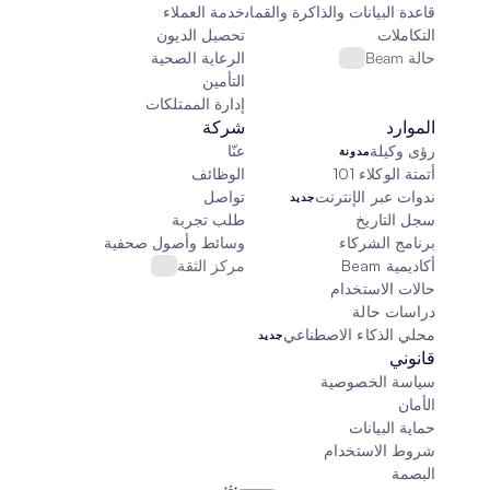
قاعدة البيانات والذاكرة والقماش
خدمة العملاء
التكاملات
تحصيل الديون
حالة Beam
الرعاية الصحية
التأمين
إدارة الممتلكات
الموارد
شركة
رؤى وكيلة
عنّا
مدونة
أتمتة الوكلاء 101
الوظائف
ندوات عبر الإنترنت
تواصل
جديد
سجل التاريخ
طلب تجربة
برنامج الشركاء
وسائط وأصول صحفية
أكاديمية Beam
مركز الثقة
حالات الاستخدام
دراسات حالة
محلي الذكاء الاصطناعي
جديد
قانوني
سياسة الخصوصية
الأمان
حماية البيانات
شروط الاستخدام
البصمة