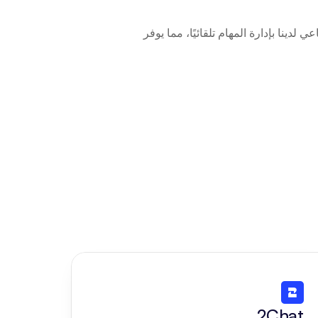
قم بتوصيل Signaturit بـ Beam AI في بضع نقرات فقط. سيقوم وكلاء الذكاء الاصطناعي لدينا بإدارة المهام تلقائيًا، مما يوفر 
2Chat