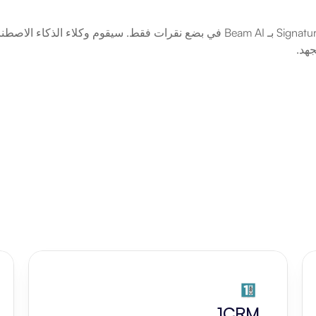
هد.
1CRM