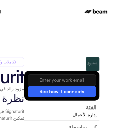
ا
تكاملات وك
urit
مزود رائد في 
See how it connects
نظرة 
الفئة
إدارة الأعمال
تمكين Signaturit لتبسيط العمليات وتحسين الإنتاجية.
بُني بواسطة