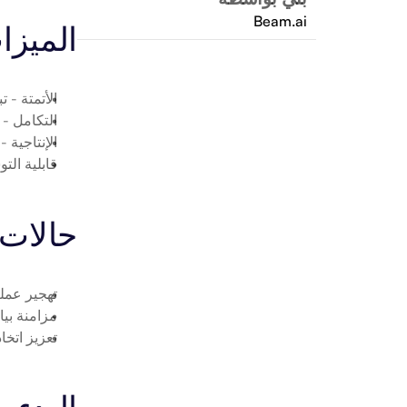
Beam.ai
الميزا
الأتمتة
 - ت
التكامل
 - ربط aturit
الإنتاجية
 -
قابلية الت
حالات 
تهجير عمليات ignaturit
مزامنة بيانات Signaturit مع
تعزيز اتخاذ