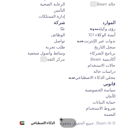
حالة Beam
الرعاية الصحية
التأمين
إدارة الممتلكات
الموارد
شركة
رؤى وكيلة
عنّا
مدونة
أتمتة الوكلاء 101
الوظائف
ندوات عبر الإنترنت
تواصل
جديد
سجل التاريخ
طلب تجربة
برنامج الشركاء
وسائط وأصول صحفية
أكاديمية Beam
مركز الثقة
حالات الاستخدام
دراسات حالة
محلي الذكاء الاصطناعي
جديد
قانوني
سياسة الخصوصية
الأمان
حماية البيانات
شروط الاستخدام
البصمة
Select Language
© Beam AI. جميع الحقوق محفوظة 2026
الذكاء الاصطناعي