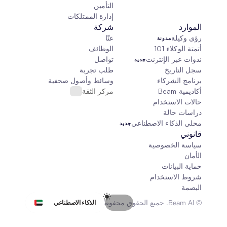
التأمين
إدارة الممتلكات
الموارد
شركة
رؤى وكيلة
عنّا
مدونة
أتمتة الوكلاء 101
الوظائف
ندوات عبر الإنترنت
تواصل
جديد
سجل التاريخ
طلب تجربة
برنامج الشركاء
وسائط وأصول صحفية
أكاديمية Beam
مركز الثقة
حالات الاستخدام
دراسات حالة
محلي الذكاء الاصطناعي
جديد
قانوني
سياسة الخصوصية
الأمان
حماية البيانات
شروط الاستخدام
البصمة
Select Language
© Beam AI. جميع الحقوق محفوظة 2026
الذكاء الاصطناعي