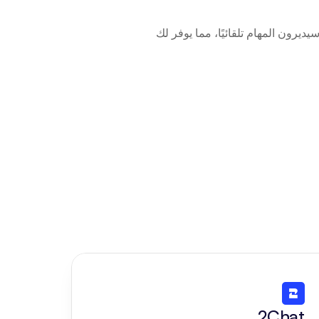
قم بتوصيل Returnless بـ Beam AI ببضع نقرات فقط. وكلاء الذكاء الاصطناعي لدينا سيديرون المهام تلقائيًا، مما يوفر لك 
2Chat