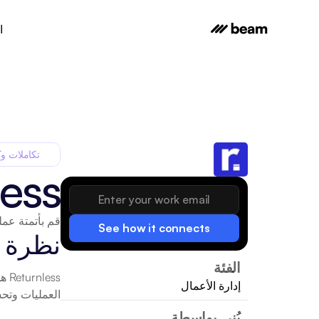
ا
تكاملات وك
less
قم بأتمتة عمل
See how it connects
نظرة 
الفئة
إدارة الأعمال
العمليات وتحس
بُني بواسطة