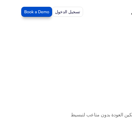
تسجيل الدخول
Book a Demo
Returnless هو منصة لأتمتة عملية الرجوع الخاصة بك. مع تكامل Beam AI، يمكنك تمكين العودة بدون متاعب لتبسيط 