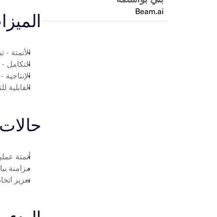
Beam.ai
الميزا
الأتمتة
 - ت
التكامل
 - ربط urnless
الإنتاجية
 -
القابلية لل
حالات 
أتمتة عمليات less
مزامنة بيانات Returnless مع
تعزيز اتخاذ