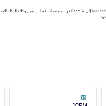
هد.
1CRM