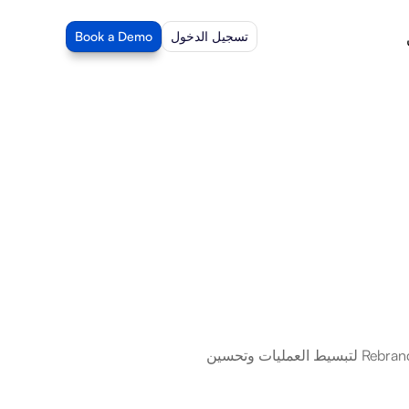
تسجيل الدخول
Book a Demo
Rebrandly هو أداة لتقصير الروابط المخصصة. مع تكامل Beam AI، يمكنك تمكين Rebrandly لتبسيط العمليات وتحسين 