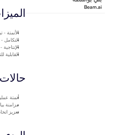
Beam.ai
الميزا
الأتمتة
 - ت
التكامل
 - ربط randly
الإنتاجية
 -
القابلية ل
حالات 
أتمتة عمليات dly
مزامنة بيانات Rebrandly مع
تعزيز اتخاذ