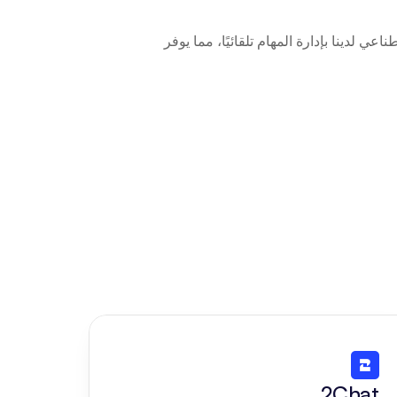
قم بتوصيل Rebrandly إلى Beam AI في بضع نقرات فقط. سيقوم وكلاء الذكاء الاصطناعي لدينا بإدارة المهام تلقائيًا، مما يوفر 
2Chat