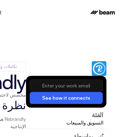
ا
تكاملات وك
dly
مخصص لاختصا
See how it connects
نظرة 
الفئة
التسويق والمبيعات
الإنتاجية
بُني بواسطة