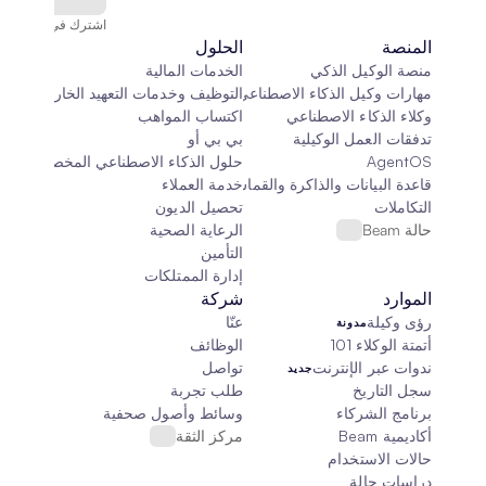
اشترك في النشرة الإخ
المنصة
الحلول
منصة الوكيل الذكي
الخدمات المالية
مهارات وكيل الذكاء الاصطناعي
التوظيف وخدمات التعهيد الخارجي
وكلاء الذكاء الاصطناعي
اكتساب المواهب
تدفقات العمل الوكيلية
بي بي أو
AgentOS
حلول الذكاء الاصطناعي المخصصة
قاعدة البيانات والذاكرة والقماش
خدمة العملاء
التكاملات
تحصيل الديون
حالة Beam
الرعاية الصحية
التأمين
إدارة الممتلكات
الموارد
شركة
رؤى وكيلة
عنّا
مدونة
أتمتة الوكلاء 101
الوظائف
ندوات عبر الإنترنت
تواصل
جديد
سجل التاريخ
طلب تجربة
برنامج الشركاء
وسائط وأصول صحفية
أكاديمية Beam
مركز الثقة
حالات الاستخدام
دراسات حالة