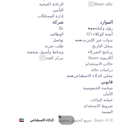
حالة Beam
الرعاية الصحية
التأمين
إدارة الممتلكات
الموارد
شركة
رؤى وكيلة
عنّا
مدونة
أتمتة الوكلاء 101
الوظائف
ندوات عبر الإنترنت
تواصل
جديد
سجل التاريخ
طلب تجربة
برنامج الشركاء
وسائط وأصول صحفية
أكاديمية Beam
مركز الثقة
حالات الاستخدام
دراسات حالة
محلي الذكاء الاصطناعي
جديد
قانوني
سياسة الخصوصية
الأمان
حماية البيانات
شروط الاستخدام
البصمة
Select Language
© Beam AI. جميع الحقوق محفوظة 2026
الذكاء الاصطناعي