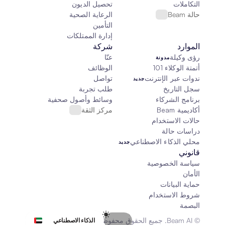
التكاملات
تحصيل الديون
حالة Beam
الرعاية الصحية
التأمين
إدارة الممتلكات
الموارد
شركة
رؤى وكيلة
عنّا
مدونة
أتمتة الوكلاء 101
الوظائف
ندوات عبر الإنترنت
تواصل
جديد
سجل التاريخ
طلب تجربة
برنامج الشركاء
وسائط وأصول صحفية
أكاديمية Beam
مركز الثقة
حالات الاستخدام
دراسات حالة
محلي الذكاء الاصطناعي
جديد
قانوني
سياسة الخصوصية
الأمان
حماية البيانات
شروط الاستخدام
البصمة
Select Language
© Beam AI. جميع الحقوق محفوظة 2026
الذكاء الاصطناعي