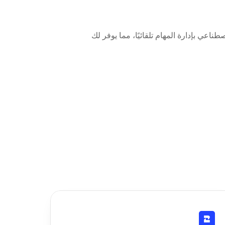
قم بتوصيل OpenGraph.io بـ Beam AI ببضع نقرات فقط. سيقوم عملاؤنا بالذكاء الاصطناعي بإدارة المهام تلقائيًا، مما يوفر لك 