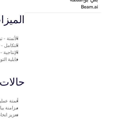
Beam.ai
الميزا
الأتمتة
 - ت
التكامل
 - توصيل io
الإنتاجية
 -
قابلية الت
حالات 
أتمتة عمليات ph.io
مزامنة بيانات OpenGraph.io م
تعزيز اتخاذ 