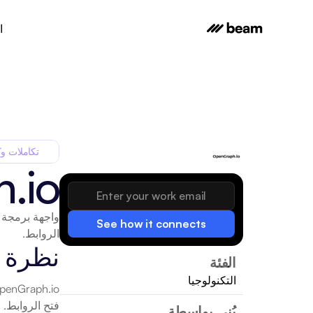
ا
تكاملات وك
.io
See how it connects
الروابط.
نظرة 
الفئة
التكنولوجيا
فتح الروابط. مع تكامل Beam AI يمكنك تمكين ngraph io
بُني بواسطة