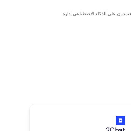
ربط Microsoft 365 People مع Beam AI في بضعة نقرات فقط. سيتولى وكلاؤنا المعتمدون على الذكاء الاصطناعي إدارة 
2Chat