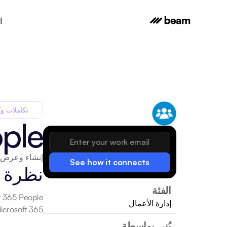
ا
تكاملات وك
ple
إنشاء وعرض وتحري
See how it connects
نظرة 
الفئة
إدارة الأعمال
Microsoft 365. مع تكامل Beam AI، يمكنك تمكين Microsoft 365 People لتحسين العمليات وزيادة
بُني بواسطة