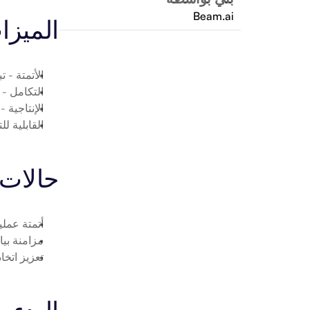
Beam.ai
الميزا
الأتمتة
 - ت
التكامل
 - ربط 365 People
الإنتاجية
 -
القابلية لل
حالات 
أتمتة عمليات  365 People
مزامنة بيانات Microsoft 365 People م
تعزيز اتخاذ ا