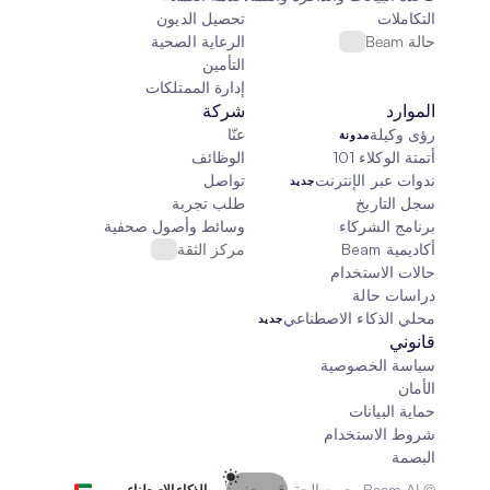
التكاملات
تحصيل الديون
حالة Beam
الرعاية الصحية
التأمين
إدارة الممتلكات
الموارد
شركة
رؤى وكيلة
عنّا
مدونة
أتمتة الوكلاء 101
الوظائف
ندوات عبر الإنترنت
تواصل
جديد
سجل التاريخ
طلب تجربة
برنامج الشركاء
وسائط وأصول صحفية
أكاديمية Beam
مركز الثقة
حالات الاستخدام
دراسات حالة
محلي الذكاء الاصطناعي
جديد
قانوني
سياسة الخصوصية
الأمان
حماية البيانات
شروط الاستخدام
البصمة
Select Language
© Beam AI. جميع الحقوق محفوظة 2026
الذكاء الاصطناعي