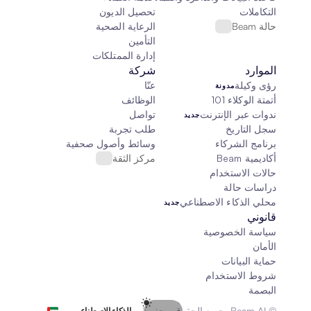
التكاملات
تحصيل الديون
حالة Beam
الرعاية الصحية
التأمين
إدارة الممتلكات
الموارد
شركة
رؤى وكيلة
عنّا
مدونة
أتمتة الوكلاء 101
الوظائف
ندوات عبر الإنترنت
تواصل
جديد
سجل التاريخ
طلب تجربة
برنامج الشركاء
وسائط وأصول صحفية
أكاديمية Beam
مركز الثقة
حالات الاستخدام
دراسات حالة
محلي الذكاء الاصطناعي
جديد
قانوني
سياسة الخصوصية
الأمان
حماية البيانات
شروط الاستخدام
البصمة
Select Language
© Beam AI. جميع الحقوق محفوظة 2026
الذكاء الاصطناعي