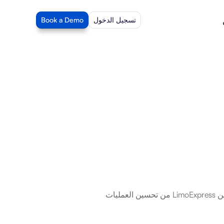
تسجيل الدخول
Book a Demo
LimoExpress هو برنامج لإدارة وتشغيل خدمة النقل. مع تكامل Beam AI، يمكنك تمكين LimoExpress من تحسين العمليات 