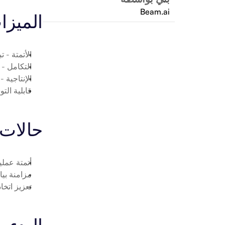
Beam.ai
الميزا
الأتمتة
 - ت
التكامل
 - ربط xpress
الإنتاجية
 -
قابلية الت
حالات 
أتمتة عمليات press
مزامنة بيانات LimoExpress مع ا
تعزيز اتخاذ