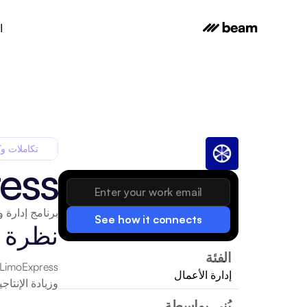
ا
تكاملات وك
ess
برنامج إدارة 
See how it connects
نظرة 
الفئة
إدارة الأعمال
وزيادة الإنتاجي
بُني بواسطة