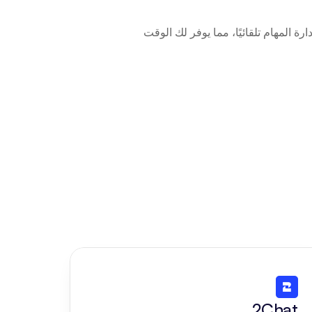
اربط LimoExpress بـ Beam AI ببضع نقرات فقط. سيقوم وكلاء الذكاء الاصطناعي بإدارة المهام تلقائيًا، مما يوفر لك الوقت 
2Chat