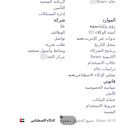
حالة Beam
الرعاية الصحية
التأمين
إدارة الممتلكات
الموارد
شركة
رؤى وكيلة
عنّا
مدونة
أتمتة الوكلاء 101
الوظائف
ندوات عبر الإنترنت
تواصل
جديد
سجل التاريخ
طلب تجربة
برنامج الشركاء
وسائط وأصول صحفية
أكاديمية Beam
مركز الثقة
حالات الاستخدام
دراسات حالة
محلي الذكاء الاصطناعي
جديد
قانوني
سياسة الخصوصية
الأمان
حماية البيانات
شروط الاستخدام
البصمة
Select Language
© Beam AI. جميع الحقوق محفوظة 2026
الذكاء الاصطناعي