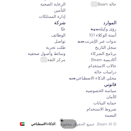
حالة Beam
الرعاية الصحية
التأمين
إدارة الممتلكات
الموارد
شركة
رؤى وكيلة
عنّا
مدونة
أتمتة الوكلاء 101
الوظائف
ندوات عبر الإنترنت
تواصل
جديد
سجل التاريخ
طلب تجربة
برنامج الشركاء
وسائط وأصول صحفية
أكاديمية Beam
مركز الثقة
حالات الاستخدام
دراسات حالة
محلي الذكاء الاصطناعي
جديد
قانوني
سياسة الخصوصية
الأمان
حماية البيانات
شروط الاستخدام
البصمة
Select Language
© Beam AI. جميع الحقوق محفوظة 2026
الذكاء الاصطناعي