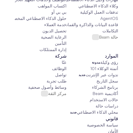
وكلاء الذكاء الاصطناعي
اكتساب المواهب
تدفقات العمل الوكيلية
بي بي أو
AgentOS
حلول الذكاء الاصطناعي المخصصة
قاعدة البيانات والذاكرة والقماش
خدمة العملاء
التكاملات
تحصيل الديون
حالة Beam
الرعاية الصحية
التأمين
إدارة الممتلكات
الموارد
شركة
رؤى وكيلة
عنّا
مدونة
أتمتة الوكلاء 101
الوظائف
ندوات عبر الإنترنت
تواصل
جديد
سجل التاريخ
طلب تجربة
برنامج الشركاء
وسائط وأصول صحفية
أكاديمية Beam
مركز الثقة
حالات الاستخدام
دراسات حالة
محلي الذكاء الاصطناعي
جديد
قانوني
سياسة الخصوصية
الأمان