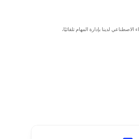
قم بتوصيل مستندات Formstack إلى Beam AI ببضع نقرات فقط. سيقوم وكلاء الذكاء الاصطناعي لدينا بإدارة المهام تلقائيًا، 