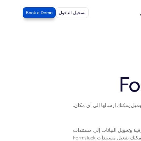
تسجيل الدخول
Book a Demo
Fo
يعمل Formstack Documents على أتمتة إنشاء المستندات. التخلص من الأعمال الورقية وتحويل البيانات إلى مستندات 
Formstack مصممة بشكل جميل يمكنك إرسالها في أي مكان. مع تكامل Beam AI، يمكنك تفعيل مستندات Formstack 