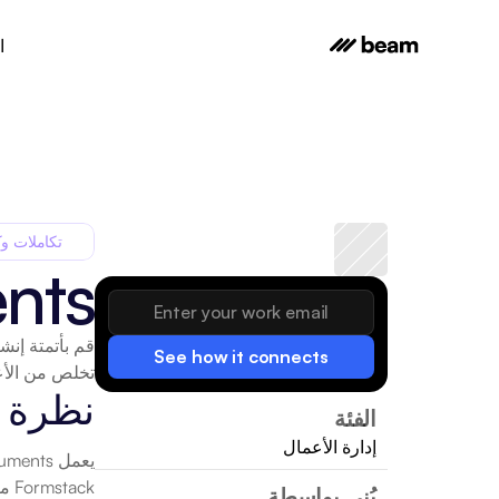
ا
تكاملات وك
nts
See how it connects
تخلص من الأعمال الورقية و
نظرة 
الفئة
إدارة الأعمال
بُني بواسطة