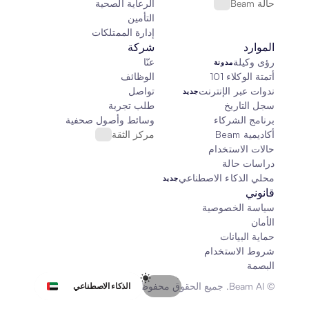
حالة Beam
الرعاية الصحية
التأمين
إدارة الممتلكات
الموارد
شركة
رؤى وكيلة
عنّا
مدونة
أتمتة الوكلاء 101
الوظائف
ندوات عبر الإنترنت
تواصل
جديد
سجل التاريخ
طلب تجربة
برنامج الشركاء
وسائط وأصول صحفية
أكاديمية Beam
مركز الثقة
حالات الاستخدام
دراسات حالة
محلي الذكاء الاصطناعي
جديد
قانوني
سياسة الخصوصية
الأمان
حماية البيانات
شروط الاستخدام
البصمة
Select Language
© Beam AI. جميع الحقوق محفوظة 2026
الذكاء الاصطناعي