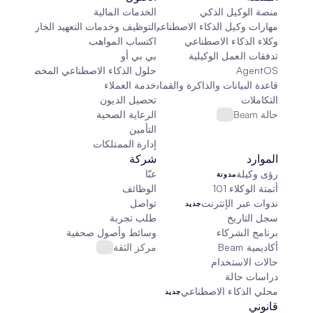
منصة الوكيل الذكي
الخدمات المالية
مهارات وكيل الذكاء الاصطناعي
التوظيف وخدمات التعهيد الخارجي
وكلاء الذكاء الاصطناعي
اكتساب المواهب
تدفقات العمل الوكيلية
بي بي أو
AgentOS
حلول الذكاء الاصطناعي المخصصة
قاعدة البيانات والذاكرة والقماش
خدمة العملاء
التكاملات
تحصيل الديون
حالة Beam
الرعاية الصحية
التأمين
إدارة الممتلكات
الموارد
شركة
رؤى وكيلة
عنّا
مدونة
أتمتة الوكلاء 101
الوظائف
ندوات عبر الإنترنت
تواصل
جديد
سجل التاريخ
طلب تجربة
برنامج الشركاء
وسائط وأصول صحفية
أكاديمية Beam
مركز الثقة
حالات الاستخدام
دراسات حالة
محلي الذكاء الاصطناعي
جديد
قانوني