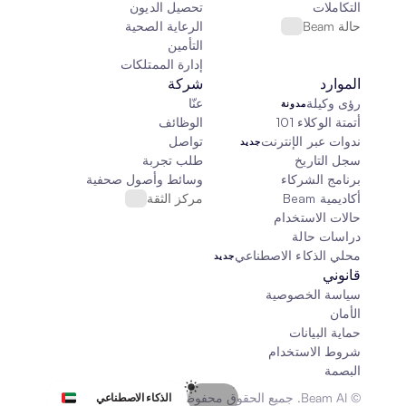
التكاملات
تحصيل الديون
حالة Beam
الرعاية الصحية
التأمين
إدارة الممتلكات
الموارد
شركة
رؤى وكيلة
عنّا
مدونة
أتمتة الوكلاء 101
الوظائف
ندوات عبر الإنترنت
تواصل
جديد
سجل التاريخ
طلب تجربة
برنامج الشركاء
وسائط وأصول صحفية
أكاديمية Beam
مركز الثقة
حالات الاستخدام
دراسات حالة
محلي الذكاء الاصطناعي
جديد
قانوني
سياسة الخصوصية
الأمان
حماية البيانات
شروط الاستخدام
البصمة
Select Language
© Beam AI. جميع الحقوق محفوظة 2026
الذكاء الاصطناعي