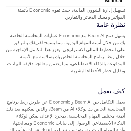
Beam.ai
تسهيل إدارة الشؤون المالية، حيث تقوم E conomic بأتمتة 
الفواتير ومسك الدفاتر والتقارير.
نظرة عامة
يسهل دمج Beam AI مع E conomic عمليات المحاسبة الخاصة 
بك من خلال أتمتة المهام اليدوية، مما يسمح لفريقك بالتركيز 
على التخطيط المالي الاستراتيجي. يعزز هذا التكامل الإنتاجية من 
خلال ربط برنامج المحاسبة الخاص بك بسلاسة مع الأتمتة 
المدفوعة بالذكاء الاصطناعي، مما يضمن معالجة دقيقة للبيانات 
وتقليل خطر الأخطاء البشرية.
كيف يعمل
يعمل التكامل بين Beam AI و E conomic عن طريق ربط برنامج 
المحاسبة الخاص بك بوكلاء AI من Beam، والذين يمكنهم بعد ذلك 
أتمتة مختلف المهام المحاسبية. بمجرد الإعداد، يمكن لوكلاء 
الذكاء الاصطناعي الوصول إلى بيانات E conomic ومعالجتها، 
وأداء المهام الروتينية، وتقديم رؤى لمساعدتك في إدارة أموالك 