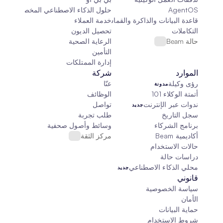
AgentOS
حلول الذكاء الاصطناعي المخصصة
قاعدة البيانات والذاكرة والقماش
خدمة العملاء
التكاملات
تحصيل الديون
حالة Beam
الرعاية الصحية
التأمين
إدارة الممتلكات
الموارد
شركة
رؤى وكيلة
عنّا
مدونة
أتمتة الوكلاء 101
الوظائف
ندوات عبر الإنترنت
تواصل
جديد
سجل التاريخ
طلب تجربة
برنامج الشركاء
وسائط وأصول صحفية
أكاديمية Beam
مركز الثقة
حالات الاستخدام
دراسات حالة
محلي الذكاء الاصطناعي
جديد
قانوني
سياسة الخصوصية
الأمان
حماية البيانات
شروط الاستخدام