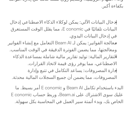
بكفاءة أكبر.
إدخال البيانات الآلي:
 يمكن لوكلاء الذكاء الاصطناعي إدخال 
البيانات تلقائيًا في E conomic، مما يقلل الوقت المستغرق 
في إدخال البيانات اليدوي.
معالجة الفواتير:
 يمكن لـ Beam AI التعامل مع إنشاء الفواتير 
ومعالجتها، مما يضمن الفوترة الدقيقة في الوقت المناسب.
التقارير المالية:
 توليد تقارير مالية شاملة بمساعدة الذكاء 
الاصطناعي، مما يوفر رؤى قيمة لاتخاذ القرارات.
إدارة المصروفات:
 يساعد التكامل في تتبع وإدارة 
المصروفات، مما يضمن أن جميع السجلات المالية محدثة.
البدء باستخدام تكامل Beam AI و E conomic أمر بسيط. ما 
عليك سوى الاشتراك على Beam.ai، وربط حساب E conomic 
الخاص بك، وبدء أتمتة سير العمل في المحاسبة بكل سهولة.