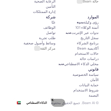
حالة Beam
الرعاية الصحية
التأمين
إدارة الممتلكات
الموارد
شركة
رؤى وكيلة
عنّا
مدونة
أتمتة الوكلاء 101
الوظائف
ندوات عبر الإنترنت
تواصل
جديد
سجل التاريخ
طلب تجربة
برنامج الشركاء
وسائط وأصول صحفية
أكاديمية Beam
مركز الثقة
حالات الاستخدام
دراسات حالة
محلي الذكاء الاصطناعي
جديد
قانوني
سياسة الخصوصية
الأمان
حماية البيانات
شروط الاستخدام
البصمة
Select Language
© Beam AI. جميع الحقوق محفوظة 2026
الذكاء الاصطناعي