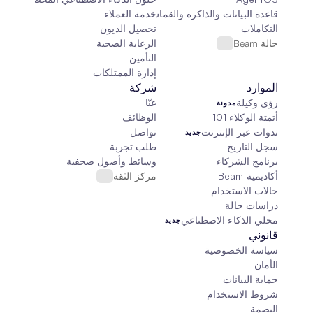
قاعدة البيانات والذاكرة والقماش
خدمة العملاء
التكاملات
تحصيل الديون
حالة Beam
الرعاية الصحية
التأمين
إدارة الممتلكات
الموارد
شركة
رؤى وكيلة
عنّا
مدونة
أتمتة الوكلاء 101
الوظائف
ندوات عبر الإنترنت
تواصل
جديد
سجل التاريخ
طلب تجربة
برنامج الشركاء
وسائط وأصول صحفية
أكاديمية Beam
مركز الثقة
حالات الاستخدام
دراسات حالة
محلي الذكاء الاصطناعي
جديد
قانوني
سياسة الخصوصية
الأمان
حماية البيانات
شروط الاستخدام
البصمة