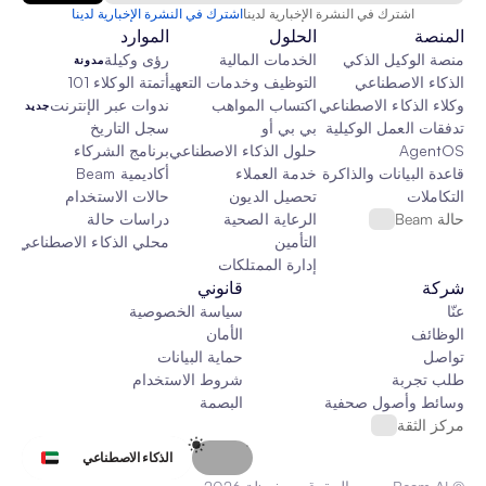
اشترك في النشرة الإخبارية لدينا
اشترك في النشرة الإخبارية لدينا
المنصة
الحلول
الموارد
منصة الوكيل الذكي
الخدمات المالية
رؤى وكيلة
مدونة
الذكاء الاصطناعي
التوظيف وخدمات التعهيد الخارجي
أتمتة الوكلاء 101
وكلاء الذكاء الاصطناعي
اكتساب المواهب
ندوات عبر الإنترنت
جديد
تدفقات العمل الوكيلية
بي بي أو
سجل التاريخ
AgentOS
حلول الذكاء الاصطناعي المخصصة
برنامج الشركاء
قاعدة البيانات والذاكرة والقماش
خدمة العملاء
أكاديمية Beam
التكاملات
تحصيل الديون
حالات الاستخدام
حالة Beam
الرعاية الصحية
دراسات حالة
التأمين
محلي الذكاء الاصطناعي
جدي
إدارة الممتلكات
شركة
قانوني
عنّا
سياسة الخصوصية
الوظائف
الأمان
تواصل
حماية البيانات
طلب تجربة
شروط الاستخدام
وسائط وأصول صحفية
البصمة
مركز الثقة
Select Language
الذكاء الاصطناعي