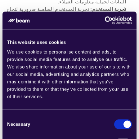
البيانات لحماية معلومات العملاء.
تجربة المستخدم:
 تجربة المستخدم السلسة ضرورية لنجاح 
وكلاء الذكاء الاصطناعي. الواجهات المصممة بشكل سيئ 
أو التدريب غير الكافي للمستخدمين يمكن أن يؤدي إلى 
مقاومة وعدم كفاءة.
التكلفة:
 يمكن أن يكون الاستثمار الأولي في وكلاء الذكاء 
This website uses cookies
الاصطناعي كبيرًا، ويجب على الشركات أن توازن التكلفة 
We use cookies to personalise content and ads, to
مع الفوائد طويلة الأمد المتوقعة.
provide social media features and to analyse our traffic.
We also share information about your use of our site with
المستقبل
our social media, advertising and analytics partners who
may combine it with other information that you’ve
يبدو مستقبل وكلاء الذكاء الاصطناعي في التخطيط المالي 
provided to them or that they’ve collected from your use
والتنبؤات واعدًا. مع استمرار تطور تكنولوجيا الذكاء 
of their services.
الاصطناعي، ستصبح هذه الوكلاء أكثر تطورًا، حيث توفر 
توقعات دقيقة بشكل أكبر وتقدم رؤى أعمق. بالإضافة إلى 
ذلك، من المتوقع أن يزيد تبني وكلاء الذكاء الاصطناعي عبر 
Consent
الصناعات حيث تدرك الشركات إمكانياتها في توفير التكاليف 
Necessary
Selection
وتحسين اتخاذ القرارات.