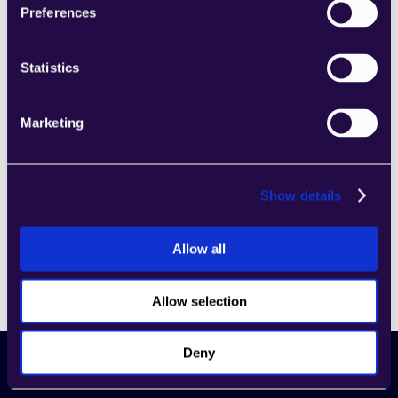
Preferences
الخاتمة
Statistics
في الختام، وكلاء الذكاء الاصطناعي يقومون بإعادة تشكيل 
مشهد التخطيط المالي والتنبؤات عبر الصناعات. يقدمون 
كفاءة لا تضاهى، دقة، ومرونة في جمع البيانات وتحليلها. من 
Marketing
خلال الاستفادة من وكلاء الذكاء الاصطناعي، يمكن للشركات 
اتخاذ قرارات مستنيرة، تحسين تخصيص الموارد، والبقاء في 
الصدارة في السوق التنافسي اليوم. مع استمرار تطور منصة 
Show details
الذكاء الاصطناعي، فإن تبني هؤلاء الوكلاء الذاتيين الذكاء 
الاصطناعي يعد ضرورة لأي شركة تسعى للاستمرار في 
العصر الرقمي.
Allow all
Allow selection
Deny