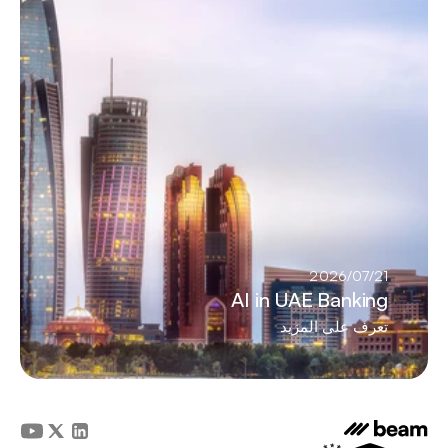
21‏/07‏/2026
AI in UAE Banking
تعرف على المزيد