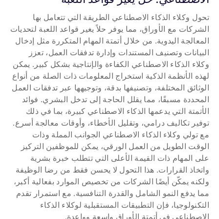
تحول وكلاء الذكاء الاصطناعي الطريقة التي تتعامل بها 
الشركات مع الأوراق، مما يوفر حلاً يغير قواعد اللعبة لتحديات 
المعالجة اليدوية. من خلال أتمتة المهام المتكررة مثل إدخال 
البيانات وتصنيف المستندات وإدارة تدفقات العمل، تعزز 
وكلاء الذكاء الاصطناعي الكفاءة والإنتاجية بشكل كبير. يمكن 
لهذه الأنظمة الذكية استخراج المعلومات ذات الصلة من أنواع 
الوثائق المختلفة، وتصنيفها بدقة، وتوجيهها عبر تدفقات العمل 
المحددة مسبقًا، مما يقلل الحاجة إلى تدخل البشري. فوائد 
الأتمتة التي يدعمها الذكاء الاصطناعي كبيرة، بما في ذلك 
توفير تكاليف درامي، وتقليل الأخطاء، وأوقات معالجة أسرع. 
مع تولي وكلاء الذكاء الاصطناعي الجوانب المملة وذات 
الوقت الطويل من العمل الورقي، يمكن للموظفين التركيز 
على المهام ذات القيمة الأعلى التي تتطلب خبرة بشرية 
واتخاذ القرارات. هذا التحول لا يحسن فقط من رضا الوظيفة 
ولكنه يمكّن أيضًا الشركات من تخصيص الموارد بفعالية أكبر، 
مما يدفع النمو الشامل والقدرة التنافسية. مع استمرار تقدم 
التكنولوجيا، فإن التطبيقات المستقبلية لوكلاء الذكاء 
الاصطناعي في أتمتة الأوراق واسعة وواعدة.