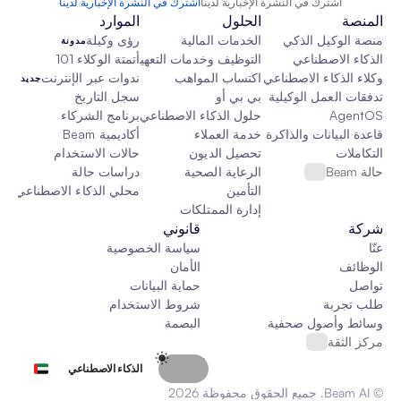
اشترك في النشرة الإخبارية لدينا
اشترك في النشرة الإخبارية لدينا
المنصة
الحلول
الموارد
منصة الوكيل الذكي
الخدمات المالية
رؤى وكيلة
مدونة
الذكاء الاصطناعي
التوظيف وخدمات التعهيد الخارجي
أتمتة الوكلاء 101
وكلاء الذكاء الاصطناعي
اكتساب المواهب
ندوات عبر الإنترنت
جديد
تدفقات العمل الوكيلية
بي بي أو
سجل التاريخ
AgentOS
حلول الذكاء الاصطناعي المخصصة
برنامج الشركاء
قاعدة البيانات والذاكرة والقماش
خدمة العملاء
أكاديمية Beam
التكاملات
تحصيل الديون
حالات الاستخدام
حالة Beam
الرعاية الصحية
دراسات حالة
التأمين
محلي الذكاء الاصطناعي
جدي
إدارة الممتلكات
شركة
قانوني
عنّا
سياسة الخصوصية
الوظائف
الأمان
تواصل
حماية البيانات
طلب تجربة
شروط الاستخدام
وسائط وأصول صحفية
البصمة
مركز الثقة
Select Language
الذكاء الاصطناعي
© Beam AI. جميع الحقوق محفوظة 2026