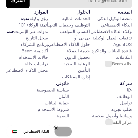
المنصة
الحلول
الموارد
منصة الوكيل الذكي
الخدمات المالية
رؤى وكيلة
مدونة
الذكاء الاصطناعي
التوظيف وخدمات التعهيد الخارجي
أتمتة الوكلاء 101
وكلاء الذكاء الاصطناعي
اكتساب المواهب
ندوات عبر الإنترنت
جديد
تدفقات العمل الوكيلية
بي بي أو
سجل التاريخ
AgentOS
حلول الذكاء الاصطناعي المخصصة
برنامج الشركاء
قاعدة البيانات والذاكرة والقماش
خدمة العملاء
أكاديمية Beam
التكاملات
تحصيل الديون
حالات الاستخدام
حالة Beam
الرعاية الصحية
دراسات حالة
التأمين
محلي الذكاء الاصطناعي
جدي
إدارة الممتلكات
شركة
قانوني
عنّا
سياسة الخصوصية
الوظائف
الأمان
تواصل
حماية البيانات
طلب تجربة
شروط الاستخدام
وسائط وأصول صحفية
البصمة
مركز الثقة
Select Language
الذكاء الاصطناعي