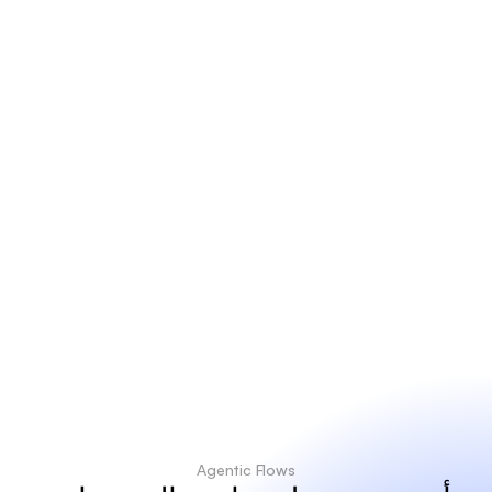
5
9
٪
تحسين
الدقة
ص
ف
ر
الأخطاء
اليدوية
Agentic Flows