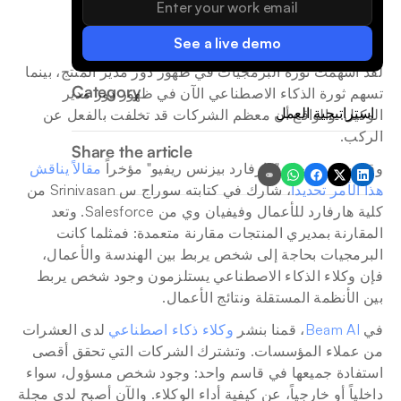
See a live demo
لقد أسهمت ثورة البرمجيات في ظهور دور مدير المنتج، بينما 
Category
تسهم ثورة الذكاء الاصطناعي الآن في ظهور دور مدير 
استراتيجية العمل
الوكيل. والواقع أن معظم الشركات قد تخلفت بالفعل عن 
الركب.
Share the article
وقد نشرت مجلة "هارفارد بيزنس ريفيو" مؤخراً 
مقالاً يناقش 
هذا الأمر تحديداً
، شارك في كتابته سوراج س Srinivasan من 
كلية هارفارد للأعمال وفيفيان وي من Salesforce. وتعد 
المقارنة بمديري المنتجات مقارنة متعمدة: فمثلما كانت 
البرمجيات بحاجة إلى شخص يربط بين الهندسة والأعمال، 
فإن وكلاء الذكاء الاصطناعي يستلزمون وجود شخص يربط 
بين الأنظمة المستقلة ونتائج الأعمال.
في 
Beam AI
، قمنا بنشر 
وكلاء ذكاء اصطناعي
 لدى العشرات 
من عملاء المؤسسات. وتشترك الشركات التي تحقق أقصى 
استفادة جميعها في قاسم واحد: وجود شخص مسؤول، سواء 
داخلياً أو خارجياً، عن كيفية أداء الوكلاء. والآن أصبح لدى مجلة 