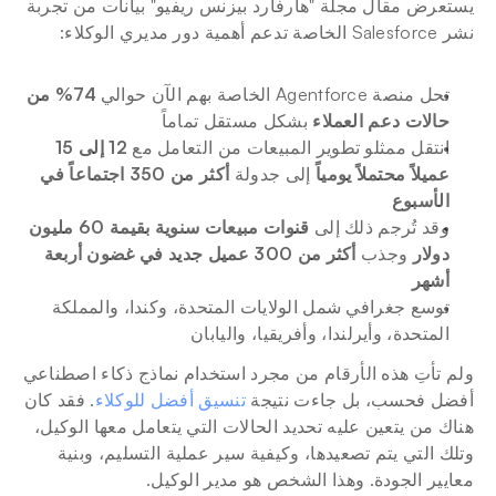
يستعرض مقال مجلة "هارفارد بيزنس ريفيو" بيانات من تجربة 
نشر Salesforce الخاصة تدعم أهمية دور مديري الوكلاء:
تحل منصة Agentforce الخاصة بهم الآن حوالي 
74% من 
حالات دعم العملاء
 بشكل مستقل تماماً
انتقل ممثلو تطوير المبيعات من التعامل مع 
12 إلى 15 
عميلاً محتملاً يومياً
 إلى جدولة 
أكثر من 350 اجتماعاً في 
الأسبوع
وقد تُرجم ذلك إلى 
قنوات مبيعات سنوية بقيمة 60 مليون 
دولار
 وجذب 
أكثر من 300 عميل جديد في غضون أربعة 
أشهر
توسع جغرافي شمل الولايات المتحدة، وكندا، والمملكة 
المتحدة، وأيرلندا، وأفريقيا، واليابان
ولم تأتِ هذه الأرقام من مجرد استخدام نماذج ذكاء اصطناعي 
أفضل فحسب، بل جاءت نتيجة 
تنسيق أفضل للوكلاء
. فقد كان 
هناك من يتعين عليه تحديد الحالات التي يتعامل معها الوكيل، 
وتلك التي يتم تصعيدها، وكيفية سير عملية التسليم، وبنية 
معايير الجودة. وهذا الشخص هو مدير الوكيل.