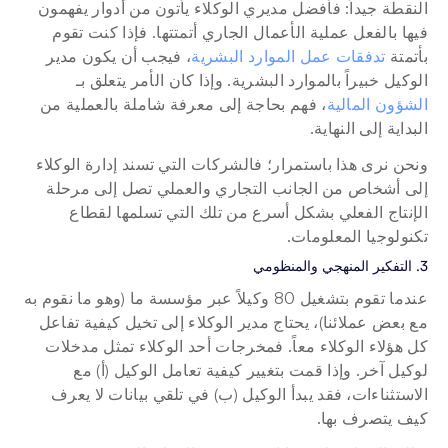
النقطة جيداً: فأفضل مديري الوكلاء يأتون من أدوار يفهمون 
فيها بالفعل عملية الأعمال الجاري أتمتتها. فإذا كنت تقوم 
بأتمتة 
تدفقات عمل الموارد البشرية
، فيجب أن يكون مدير 
الوكيل خبيراً بالموارد البشرية. وإذا كان الأمر يتعلق بـ 
الشؤون المالية
، فهم بحاجة إلى معرفة شاملة بالعملية من 
البداية إلى النهاية.
ونحن نرى هذا باستمرار؛ فالشركات التي تسند إدارة الوكلاء 
إلى أشخاص من الجانب التجاري والعملي تصل إلى مرحلة 
الإنتاج الفعلي بشكل أسرع من تلك التي تسلمها لقطاع 
تكنولوجيا المعلومات.
3. التفكير المنهجي والمنظومي
عندما تقوم بتشغيل 80 وكيلاً عبر مؤسسة ما (وهو ما نقوم به 
مع بعض عملائنا)، يحتاج مدير الوكلاء إلى تخيل كيفية تفاعل 
كل هؤلاء الوكلاء معاً. فمخرجات أحد الوكلاء تمثل مدخلات 
لوكيل آخر. وإذا قمت بتغيير كيفية تعامل الوكيل (أ) مع 
الاستثناءات، فقد يبدأ الوكيل (ب) في تلقي بيانات لا يعرف 
كيف يتصرف بها.