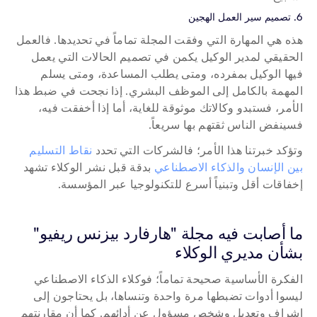
6. تصميم سير العمل الهجين
هذه هي المهارة التي وفقت المجلة تماماً في تحديدها. فالعمل 
الحقيقي لمدير الوكيل يكمن في تصميم الحالات التي يعمل 
فيها الوكيل بمفرده، ومتى يطلب المساعدة، ومتى يسلم 
المهمة بالكامل إلى الموظف البشري. إذا نجحت في ضبط هذا 
الأمر، فستبدو وكالاتك موثوقة للغاية، أما إذا أخفقت فيه، 
فسينفض الناس ثقتهم بها سريعاً.
وتؤكد خبرتنا هذا الأمر؛ فالشركات التي تحدد 
نقاط التسليم 
بين الإنسان والذكاء الاصطناعي
 بدقة قبل نشر الوكلاء تشهد 
إخفاقات أقل وتبنياً أسرع للتكنولوجيا عبر المؤسسة.
ما أصابت فيه مجلة "هارفارد بيزنس ريفيو" 
بشأن مديري الوكلاء
الفكرة الأساسية صحيحة تماماً؛ فوكلاء الذكاء الاصطناعي 
ليسوا أدوات تضبطها مرة واحدة وتنساها، بل يحتاجون إلى 
إشراف وتعديل وشخص مسؤول عن أدائهم. كما أن مقارنتهم 