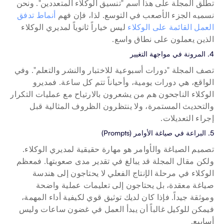
تطلق المجلة على هذا اسم "تنسيق الوكلاء المتعددين". ونحن 
نسميه الجزء الأصعب في التوسع. لذا، فإن فهم 
أنماط تدفق 
العمل القائمة على الوكلاء
 ليس خياراً ثانوياً لمديري الوكلاء 
الذين يعملون على نطاق واسع.
4. المرونة في مواجهة التغيير
تصف المجلة "دورات أسبوعية للاختبار والنشر والتعلم". وفي 
الواقع، هي دورات يومية، وأحياناً تتم كل ساعة. فمديرو 
الوكلاء الناجحون هم من يشعرون بالارتياح مع عمليات التكرار 
والتحديث المستمرة، ولا ينتظرون الظروف المثالية قبل 
إجراء التعديلات.
5. البراعة في صياغة الأوامر (Prompts)
تصميم الصياغة والأوامر هو مهارة حقيقية لمديري الوكلاء. 
ولكن مقال المجلة قد يبالغ في تقدير مدى صعوبتها. فمعظم 
الوكلاء في مرحلة الإنتاج الفعلي لا يحتاجون إلى هندسة 
صياغة معقدة، بل يحتاجون إلى تعليمات عملية واضحة 
وموثقة جيداً. فإذا كان لديك توثيق قوي لكيفية أداء المهمة، 
فيمكن للوكيل غالباً أن يبدأ العمل في غضون ساعات وليس 
أسابيع.