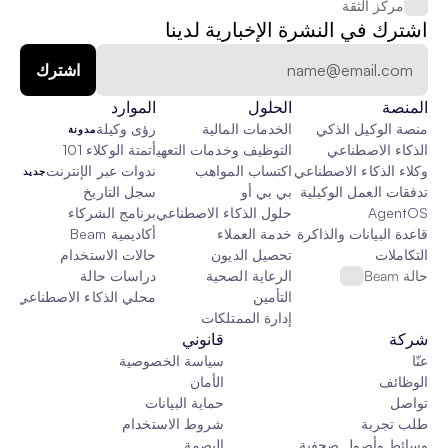
مركز الثقة
اشترك في النشرة الإخبارية لدينا
المنصة
الحلول
الموارد
منصة الوكيل الذكي
الخدمات المالية
رؤى وكيلة
مدونة
الذكاء الاصطناعي
التوظيف وخدمات التعهيد الخارجي
أتمتة الوكلاء 101
وكلاء الذكاء الاصطناعي
اكتساب المواهب
ندوات عبر الإنترنت
جديد
تدفقات العمل الوكيلية
بي بي أو
سجل التاريخ
AgentOS
حلول الذكاء الاصطناعي المخصصة
برنامج الشركاء
قاعدة البيانات والذاكرة والقماش
خدمة العملاء
أكاديمية Beam
التكاملات
تحصيل الديون
حالات الاستخدام
حالة Beam
الرعاية الصحية
دراسات حالة
التأمين
محلي الذكاء الاصطناعي
جدي
إدارة الممتلكات
شركة
قانوني
عنّا
سياسة الخصوصية
الوظائف
الأمان
تواصل
حماية البيانات
طلب تجربة
شروط الاستخدام
وسائط وأصول صحفية
البصمة