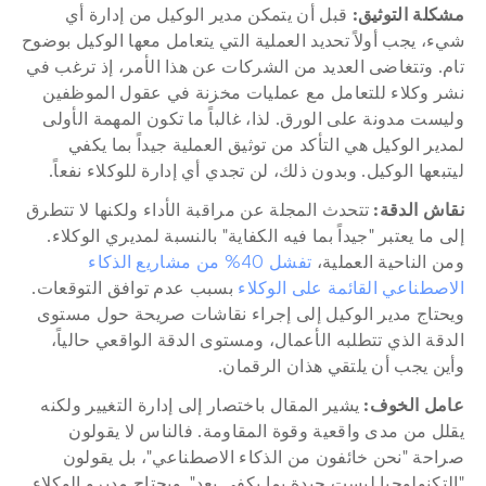
مشكلة التوثيق: 
قبل أن يتمكن مدير الوكيل من إدارة أي 
شيء، يجب أولاً تحديد العملية التي يتعامل معها الوكيل بوضوح 
تام. وتتغاضى العديد من الشركات عن هذا الأمر، إذ ترغب في 
نشر وكلاء للتعامل مع عمليات مخزنة في عقول الموظفين 
وليست مدونة على الورق. لذا، غالباً ما تكون المهمة الأولى 
لمدير الوكيل هي التأكد من توثيق العملية جيداً بما يكفي 
ليتبعها الوكيل. وبدون ذلك، لن تجدي أي إدارة للوكلاء نفعاً.
نقاش الدقة: 
تتحدث المجلة عن مراقبة الأداء ولكنها لا تتطرق 
إلى ما يعتبر "جيداً بما فيه الكفاية" بالنسبة لمديري الوكلاء. 
ومن الناحية العملية، 
تفشل 40% من مشاريع الذكاء 
الاصطناعي القائمة على الوكلاء
 بسبب عدم توافق التوقعات. 
ويحتاج مدير الوكيل إلى إجراء نقاشات صريحة حول مستوى 
الدقة الذي تتطلبه الأعمال، ومستوى الدقة الواقعي حالياً، 
وأين يجب أن يلتقي هذان الرقمان.
عامل الخوف: 
يشير المقال باختصار إلى إدارة التغيير ولكنه 
يقلل من مدى واقعية وقوة المقاومة. فالناس لا يقولون 
صراحة "نحن خائفون من الذكاء الاصطناعي"، بل يقولون 
"التكنولوجيا ليست جيدة بما يكفي بعد". ويحتاج مديرو الوكلاء 