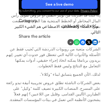
See a live demo
.
By submitting, you consent to our use of your data.
Privacy Policy
إذا كنت قد اقتربت من تويتر التقني أو عروض تمويل رأس 
Category
المال المخاطر أو الخطط المنتجية هذا العام، فقد سمعت 
وكلاء الذكاء الاصطناعي
نفس الضجة: 
وكلاء الذكاء الاصطناعي هم الشيء الكبير 
التالي
.
Share the article
وذلك لسبب وجيه.
الشركات متعبة من روبوتات الدردشة التي تُجيب فقط عن 
الأسئلة والأدوات الآلية التي تتعطل فور حدوث أي تغيير. إنهم 
يريدون برنامجًا يمكنه اتخاذ إجراء حقيقي، أدوات يمكنها 
التعامل مع النتائج وليس فقط الخطوات.
لذلك، الآن الجميع يتسابق لبناء “وكلاء”.
بعض الشركات الناشئة تطلق عروض تجريبية أنيقة تبدو رائعة 
على المسرح. المنصات الكبيرة تضيف كلمة “وكيل” على 
الطيارين الآليين القدامى. وقليل من اللاعبين؟ إنهم فعلاً 
يشحنون الأنظمة التي تعمل في بيئات المؤسسات المعقدة.