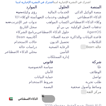
اشترك في النشرة الإخبارية لدينا
اشترك في النشرة الإخبارية لدينا
المنصة
الحلول
الموارد
منصة الوكيل الذكي
الخدمات المالية
رؤى وكيلة
مدونة
الذكاء الاصطناعي
التوظيف وخدمات التعهيد الخارجي
أتمتة الوكلاء 101
وكلاء الذكاء الاصطناعي
اكتساب المواهب
ندوات عبر الإنترنت
جديد
تدفقات العمل الوكيلية
بي بي أو
سجل التاريخ
AgentOS
حلول الذكاء الاصطناعي المخصصة
برنامج الشركاء
قاعدة البيانات والذاكرة والقماش
خدمة العملاء
أكاديمية Beam
التكاملات
تحصيل الديون
حالات الاستخدام
حالة Beam
الرعاية الصحية
دراسات حالة
التأمين
محلي الذكاء الاصطناعي
جدي
إدارة الممتلكات
شركة
قانوني
عنّا
سياسة الخصوصية
الوظائف
الأمان
تواصل
حماية البيانات
طلب تجربة
شروط الاستخدام
وسائط وأصول صحفية
البصمة
مركز الثقة
Select Language
الذكاء الاصطناعي
© Beam AI. جميع الحقوق محفوظة 2026