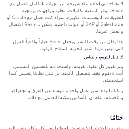
لا تحتاج إلى إعادة بناء شريحة البرمجيات بالكامل للعمل مع 
Beam. توفر المنصة تكاملات محلية وواجهات برمجية 
لتطبيقات المؤسسات الكبيرة. سواء كنت تعمل مع Oracle أو 
Salesforce أو SAP أو أدوات داخلية، يمكن لـ Beam الاتصال 
والعمل عبرها.
هذا يقلل من وقت النشر ويجعل Beam خياراً واقعياً للفرق 
التي ليس لديها أشهر لتجربة النماذج الأولية.
5. قابل للتوسع والقياس
يتم تقييم كل تنفيذ، تقييمه، واستخدامه للتحسين المستمر. 
أنت لا تقوم فقط بتشغيل الأتمتة، بل تبني نظامًا يتحسن كلما 
استخدمته.
يمكنك البدء بسير عمل واحد والتوسع عبر الفرق والجغرافيا 
والأقسام، بثقة أن الأساس يمكنه التعامل مع ذلك.
ختامًا
منصات الوكلاء الذكية تعيش لحظتها. في كل مكان تنظر إليه، 