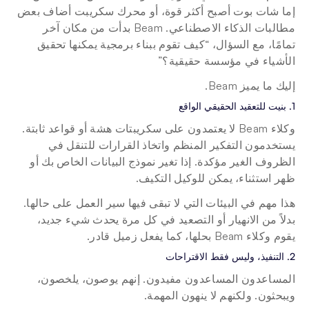
إما شات بوت أصبح أكثر قوة، أو محرك سكريبت أضاف بعض 
مطالبات الذكاء الاصطناعي. Beam بدأت من مكان آخر 
تمامًا، مع السؤال، “كيف تقوم ببناء برمجية يمكنها تحقيق 
الأشياء في مؤسسة حقيقية؟”
إليك ما يميز Beam.
1. بنيت للتعقيد الحقيقي الواقع
وكلاء Beam لا يعتمدون على سكريبتات هشة أو قواعد ثابتة. 
يستخدمون التفكير المنظم واتخاذ القرارات للتنقل في 
الظروف الغير مؤكدة. إذا تغير نموذج البيانات الخاص بك أو 
ظهر استثناء، يمكن للوكيل التكيف.
هذا مهم في البيئات التي لا تبقى فيها سير العمل على حالها. 
بدلاً من الانهيار أو التصعيد في كل مرة يحدث شيء جديد، 
يقوم وكلاء Beam بحلها، كما يفعل زميل قادر.
2. التنفيذ، وليس فقط الاقتراحات
المساعدون المساعدون مفيدون. إنهم يوصون، يلخصون، 
ويبحثون. ولكنهم لا ينهون المهمة.