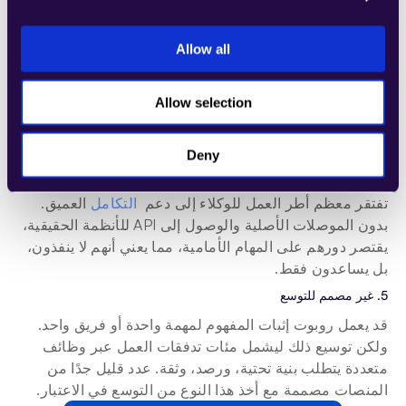
الإنسان، وكيفية تنفيذ سياسات العمل، أو كيفية تسجيل 
الإجراءات من أجل الامتثال. يصبح هذا عائقًا كبيرًا في 
الصناعات مثل المالية أو الرعاية الصحية، حيث إن التدقيق 
Allow all
ليس اختياريًا.
4. حدود التكامل مع الأنظمة
Allow selection
من السهل العمل في بيئة تجريبية. من الصعب السحب من 
قواعد البيانات الداخلية، والتفاعل مع CRMs، والكتابة إلى 
Deny
ERPs، والقيام بكل ذلك بأمان.
تفتقر معظم أطر العمل للوكلاء إلى دعم 
 التكامل
 العميق. 
بدون الموصلات الأصلية والوصول إلى API للأنظمة الحقيقية، 
يقتصر دورهم على المهام الأمامية، مما يعني أنهم لا ينفذون، 
بل يساعدون فقط.
5. غير مصمم للتوسع
قد يعمل روبوت إثبات المفهوم لمهمة واحدة أو فريق واحد. 
ولكن توسيع ذلك ليشمل مئات تدفقات العمل عبر وظائف 
متعددة يتطلب بنية تحتية، ورصد، وثقة. عدد قليل جدًا من 
المنصات مصممة مع أخذ هذا النوع من التوسع في الاعتبار.