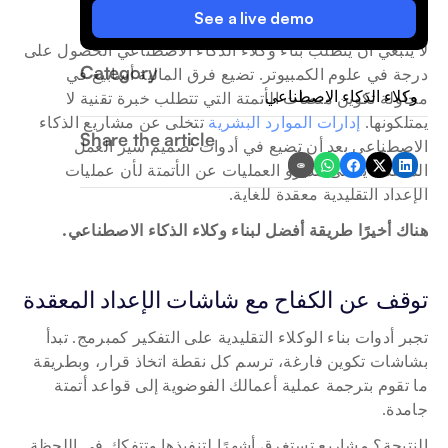
See a live demo
لا ينبغي أن يتطلب بناء وكلاء الذكاء الاصطناعي الحصول على 
Category
درجة في علوم الكمبيوتر. تضيع فرق المالية أسابيع في 
وكلاء الذكاء الاصطناعي
محاولة تكوين منصات الأتمتة التي تتطلب خبرة تقنية لا 
يمتلكونها. 
إدارات الموارد البشرية 
تتخلى عن مشاريع الذكاء 
Share the article
الاصطناعي بعد أن تضيع في أدوات تصميم سير العمل 
المعقدة. يتخلى مديرو العمليات عن الأتمتة لأن عمليات 
الإعداد التقليدية معقدة للغاية.
هناك أخيرًا طريقة أفضل لبناء وكلاء الذكاء الاصطناعي.
توقف عن الكفاح مع شاشات الإعداد المعقدة
تجبر أدوات بناء الوكلاء التقليدية على التفكير كمبرمج. تبدأ 
بشاشات تكوين فارغة، ترسم كل نقطة اتخاذ قرار، وبطريقة 
ما تقوم بترجمة عملية أعمالك الفوضوية إلى قواعد أتمتة 
جامدة.
النتيجة؟ مشاريع تستغرق أشهرًا لتنفيذها وتتفكك في اللحظة 