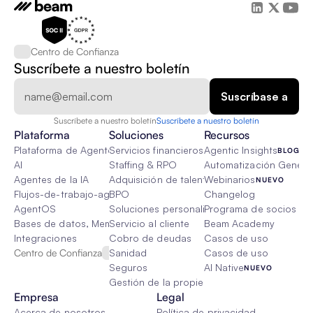
Centro de Confianza
Suscríbete a nuestro boletín
Suscríbete a nuestro boletín
Suscríbete a nuestro boletín
Plataforma
Soluciones
Recursos
Plataforma de Agente de IA
Servicios financieros
Agentic Insights
BLOG
AI
Staffing & RPO
Automatización Genétic
Agentes de la IA
Adquisición de talento
Webinarios
NUEVO
Flujos-de-trabajo-agenticos
BPO
Changelog
AgentOS
Soluciones personalizadas de IA
Programa de socios
Bases de datos, Memoria & Trapo
Servicio al cliente
Beam Academy
Integraciones
Cobro de deudas
Casos de uso
Centro de Confianza
Sanidad
Casos de uso
Seguros
AI Native
NUEVO
Gestión de la propiedad
Empresa
Legal
Acerca de nosotros
Política de privacidad