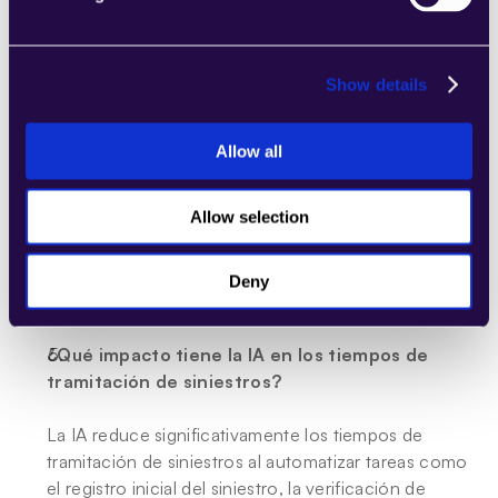
¿Puede la IA personalizar las pólizas de seguros 
para clientes individuales?
Show details
Sí, la IA puede personalizar las pólizas de seguros 
analizando los datos y el comportamiento de los 
Allow all
clientes para ofrecer coberturas y precios a medida. 
Este nivel de personalización mejora la satisfacción 
Allow selection
y la fidelidad de los clientes al ofrecer pólizas que 
satisfacen las necesidades y preferencias 
individuales.
Deny
¿Qué impacto tiene la IA en los tiempos de 
tramitación de siniestros?
La IA reduce significativamente los tiempos de 
tramitación de siniestros al automatizar tareas como 
el registro inicial del siniestro, la verificación de 