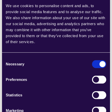
Estas mejoras conducen a una mayor eficiencia, una 
We use cookies to personalise content and ads, to
mejor gestión del riesgo y un aumento de la 
provide social media features and to analyse our traffic.
satisfacción del cliente.
We also share information about your use of our site with
our social media, advertising and analytics partners who
may combine it with other information that you’ve
¿Cómo ayuda la IA en la detección del fraude 
provided to them or that they’ve collected from your use
en el sector de los seguros?
of their services.
La IA detecta el fraude analizando grandes 
Consent
conjuntos de datos en busca de patrones y 
Necessary
Selection
anomalías que indiquen actividades fraudulentas. 
Los algoritmos de aprendizaje automático pueden 
adaptarse a nuevas tácticas de fraude, minimizando 
Preferences
los falsos positivos y permitiendo a las aseguradoras 
abordar de forma proactiva posibles fraudes, 
Statistics
protegiendo así tanto a la aseguradora como a los 
asegurados.
Marketing