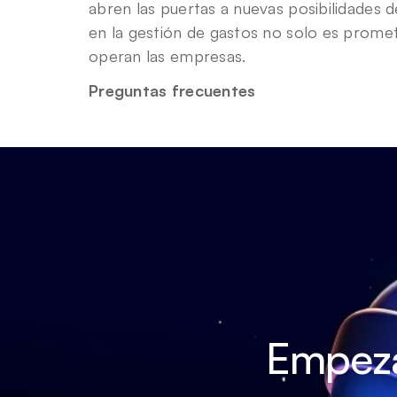
abren las puertas a nuevas posibilidades de
en la gestión de gastos no solo es promet
operan las empresas.
Preguntas frecuentes
Empezar